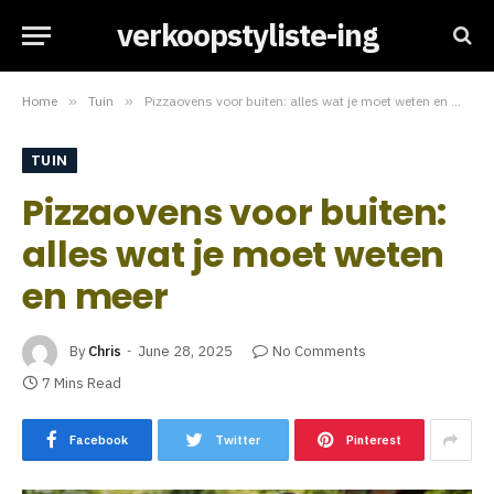
verkoopstyliste-ing
Home
»
Tuin
»
Pizzaovens voor buiten: alles wat je moet weten en meer
TUIN
Pizzaovens voor buiten:
alles wat je moet weten
en meer
By
Chris
June 28, 2025
No Comments
7 Mins Read
Facebook
Twitter
Pinterest