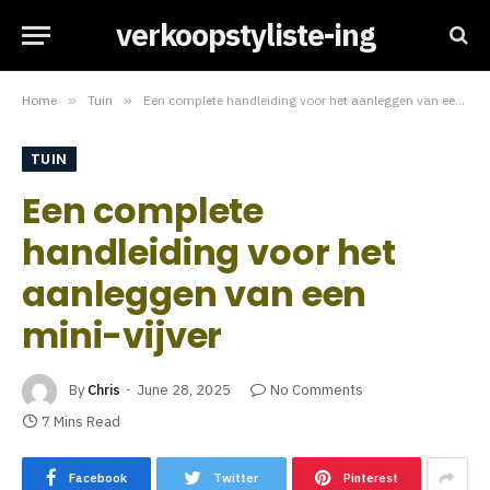
verkoopstyliste-ing
Home
»
Tuin
»
Een complete handleiding voor het aanleggen van een mini-vijver
TUIN
Een complete
handleiding voor het
aanleggen van een
mini-vijver
By
Chris
June 28, 2025
No Comments
7 Mins Read
Facebook
Twitter
Pinterest