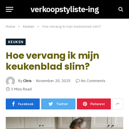
verkoopstyliste-ing
Home
»
Keuken
»
Hoe vervang ik mijn keukenblad slim?
KEUKEN
Hoe vervang ik mijn
keukenblad slim?
By
Chris
November 20, 2025
No Comments
3 Mins Read
Facebook
Twitter
Pinterest