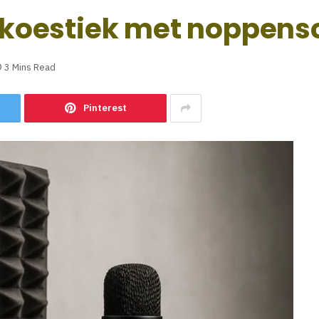
e akoestiek met noppen
3 Mins Read
Pinterest