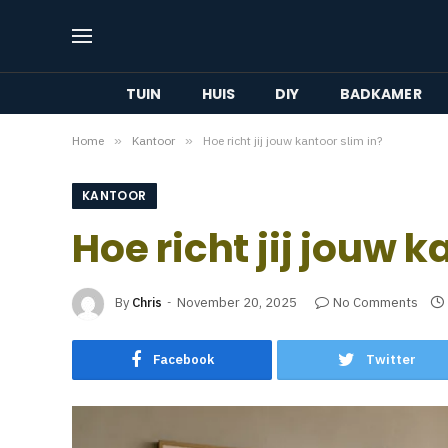
TUIN
HUIS
DIY
BADKAMER
Home
»
Kantoor
»
Hoe richt jij jouw kantoor slim in?
KANTOOR
Hoe richt jij jouw k
By
Chris
November 20, 2025
No Comments
Facebook
Twitter