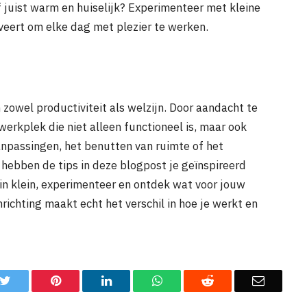
of juist warm en huiselijk? Experimenteer met kleine
veert om elke dag met plezier te werken.
n zowel productiviteit als welzijn. Door aandacht te
werkplek die niet alleen functioneel is, maar ook
anpassingen, het benutten van ruimte of het
 hebben de tips in deze blogpost je geïnspireerd
n klein, experimenteer en ontdek wat voor jouw
richting maakt echt het verschil in hoe je werkt en
k
Twitter
Pinterest
LinkedIn
WhatsApp
Reddit
Email