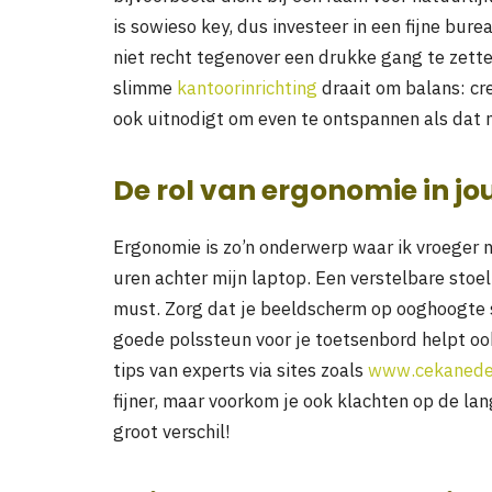
is sowieso key, dus investeer in een fijne bur
niet recht tegenover een drukke gang te zett
slimme
kantoorinrichting
draait om balans: cr
ook uitnodigt om even te ontspannen als dat n
De rol van ergonomie in j
Ergonomie is zo’n onderwerp waar ik vroeger no
uren achter mijn laptop. Een verstelbare stoel
must. Zorg dat je beeldscherm op ooghoogte st
goede polssteun voor je toetsenbord helpt oo
tips van experts via sites zoals
www.cekaneder
fijner, maar voorkom je ook klachten op de la
groot verschil!