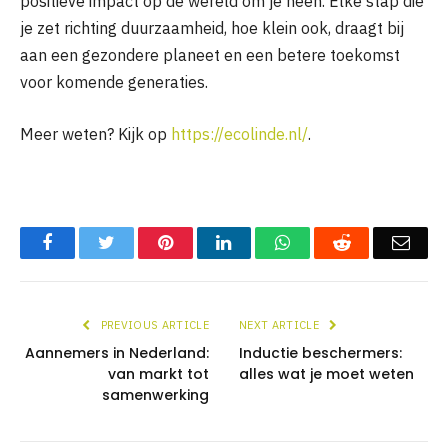
positieve impact op de wereld om je heen. Elke stap die
je zet richting duurzaamheid, hoe klein ook, draagt bij
aan een gezondere planeet en een betere toekomst
voor komende generaties.
Meer weten? Kijk op
https://ecolinde.nl/
.
Facebook
Twitter
Pinterest
LinkedIn
WhatsApp
Reddit
Emai
PREVIOUS ARTICLE
NEXT ARTICLE
Aannemers in Nederland:
Inductie beschermers:
van markt tot
alles wat je moet weten
samenwerking