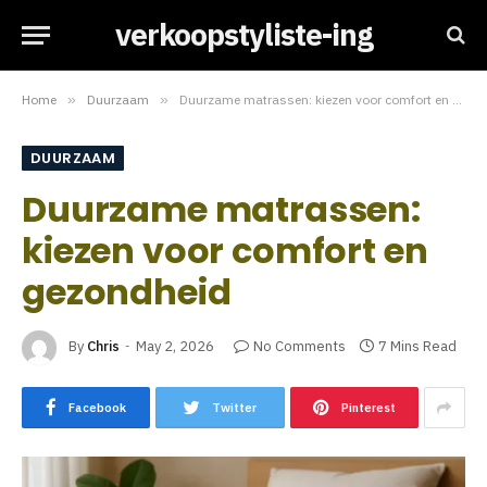
verkoopstyliste-ing
Home
»
Duurzaam
»
Duurzame matrassen: kiezen voor comfort en gezondheid
DUURZAAM
Duurzame matrassen:
kiezen voor comfort en
gezondheid
By
Chris
May 2, 2026
No Comments
7 Mins Read
Facebook
Twitter
Pinterest