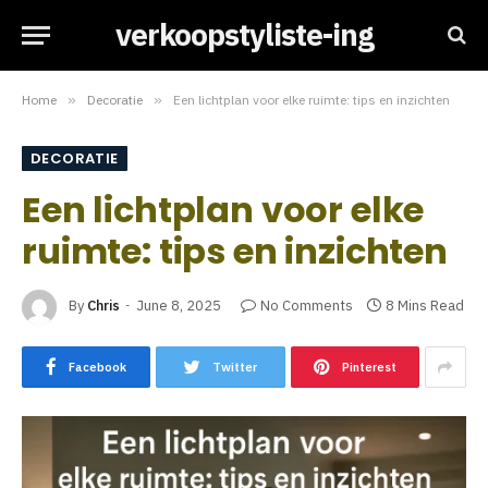
verkoopstyliste-ing
Home
»
Decoratie
»
Een lichtplan voor elke ruimte: tips en inzichten
DECORATIE
Een lichtplan voor elke
ruimte: tips en inzichten
By
Chris
June 8, 2025
No Comments
8 Mins Read
Facebook
Twitter
Pinterest